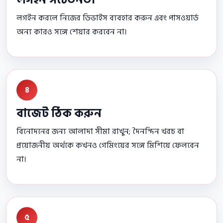
লগইন করলে নিজের ডিভাইস ব্যবহার করুন এবং পাসওয়ার্ড
অন্য কারও সঙ্গে শেয়ার করবেন না।
৪
বাজেট ঠিক করুন
বিনোদনের জন্য আলাদা সীমা রাখুন; দৈনন্দিন খরচ বা
প্রয়োজনীয় অর্থকে কখনও গেমিংয়ের সঙ্গে মিশিয়ে ফেলবেন
না।
৫