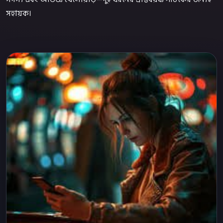
সহায়ক।