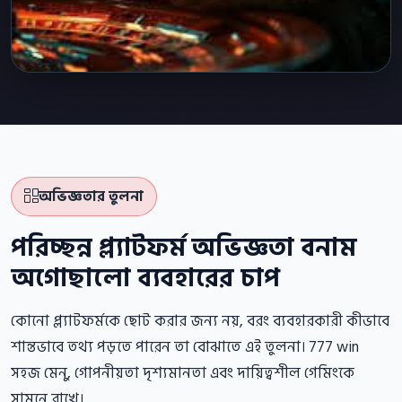
অভিজ্ঞতার তুলনা
পরিচ্ছন্ন প্ল্যাটফর্ম অভিজ্ঞতা বনাম
অগোছালো ব্যবহারের চাপ
কোনো প্ল্যাটফর্মকে ছোট করার জন্য নয়, বরং ব্যবহারকারী কীভাবে
শান্তভাবে তথ্য পড়তে পারেন তা বোঝাতে এই তুলনা। 777 win
সহজ মেনু, গোপনীয়তা দৃশ্যমানতা এবং দায়িত্বশীল গেমিংকে
সামনে রাখে।