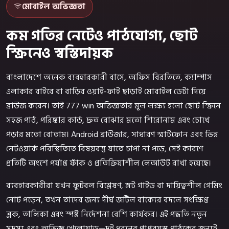
মোবাইল অভিজ্ঞতা
কম গতির নেটেও পাঠযোগ্য, ছোট
স্ক্রিনেও স্বস্তিদায়ক
বাংলাদেশে অনেক ব্যবহারকারী বাসে, অফিস বিরতিতে, ক্যাম্পাস
এলাকার বাইরে বা বাড়ির ওয়াই-ফাই ছাড়াই মোবাইল ডেটা দিয়ে
ব্রাউজ করেন। তাই 777 win অভিজ্ঞতার মূল লক্ষ্য হলো ছোট স্ক্রিনে
সহজ পাঠ, পরিষ্কার কার্ড, দ্রুত বোঝার মতো শিরোনাম এবং চোখে
পড়ার মতো বোতাম। Android ব্রাউজার, সাধারণ স্মার্টফোন এবং ভিন্ন
নেটওয়ার্ক পরিস্থিতিতে বিষয়বস্তু যাতে চাপা না পড়ে, সেই কারণে
প্রতিটি অংশে পর্যাপ্ত ফাঁক ও প্রতিক্রিয়াশীল লেআউট রাখা হয়েছে।
ব্যবহারকারীরা যখন ফুটবল বিশ্লেষণ, স্লট গাইড বা দায়িত্বশীল গেমিং
নোট পড়েন, তখন তাদের জন্য দীর্ঘ জটিল বাক্যের বদলে সংক্ষিপ্ত
ব্লক, তালিকা এবং স্পষ্ট নির্দেশনা বেশি কার্যকর। এই পদ্ধতি নতুন
সদস্য এবং অভিজ্ঞ খেলোয়াড়—দুই ধরনের প্রাপ্তবয়স্ক পাঠকের জন্যই