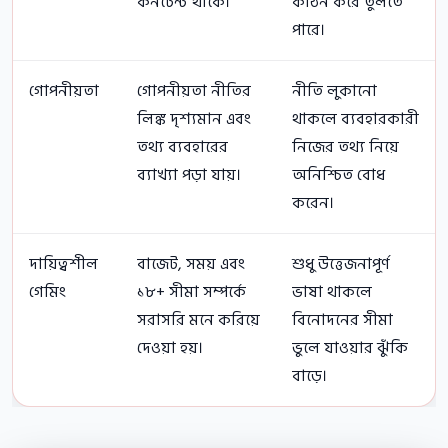
কনটেন্ট থাকে।
কঠিন করে তুলতে
পারে।
গোপনীয়তা
গোপনীয়তা নীতির
নীতি লুকানো
লিঙ্ক দৃশ্যমান এবং
থাকলে ব্যবহারকারী
তথ্য ব্যবহারের
নিজের তথ্য নিয়ে
ব্যাখ্যা পড়া যায়।
অনিশ্চিত বোধ
করেন।
দায়িত্বশীল
বাজেট, সময় এবং
শুধু উত্তেজনাপূর্ণ
গেমিং
১৮+ সীমা সম্পর্কে
ভাষা থাকলে
সরাসরি মনে করিয়ে
বিনোদনের সীমা
দেওয়া হয়।
ভুলে যাওয়ার ঝুঁকি
বাড়ে।