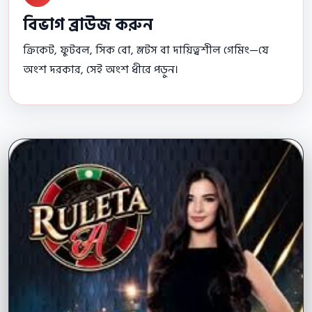
বিভাগ ব্রাউজ করুন
ক্রিকেট, ফুটবল, সিক বো, স্লটস বা দায়িত্বশীল গেমিং—যে
অংশ দরকার, সেই অংশ ধীরে পড়ুন।