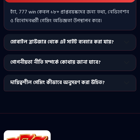
হ্যাঁ, 777 win কেবল ১৮+ প্রাপ্তবয়স্কদের জন্য তথ্য, নেভিগেশন
ও বিনোদনধর্মী গেমিং অভিজ্ঞতা উপস্থাপন করে।
মোবাইল ব্রাউজার থেকে এই সাইট ব্যবহার করা যায়?
গোপনীয়তা নীতি সম্পর্কে কোথায় জানা যাবে?
দায়িত্বশীল গেমিং কীভাবে অনুসরণ করা উচিত?