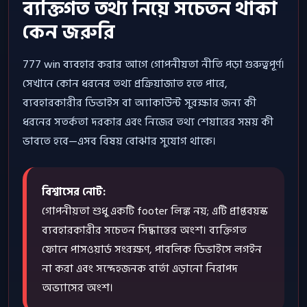
ব্যক্তিগত তথ্য নিয়ে সচেতন থাকা
কেন জরুরি
777 win ব্যবহার করার আগে গোপনীয়তা নীতি পড়া গুরুত্বপূর্ণ।
সেখানে কোন ধরনের তথ্য প্রক্রিয়াজাত হতে পারে,
ব্যবহারকারীর ডিভাইস বা অ্যাকাউন্ট সুরক্ষার জন্য কী
ধরনের সতর্কতা দরকার এবং নিজের তথ্য শেয়ারের সময় কী
ভাবতে হবে—এসব বিষয় বোঝার সুযোগ থাকে।
বিশ্বাসের নোট:
গোপনীয়তা শুধু একটি footer লিঙ্ক নয়; এটি প্রাপ্তবয়স্ক
ব্যবহারকারীর সচেতন সিদ্ধান্তের অংশ। ব্যক্তিগত
ফোনে পাসওয়ার্ড সংরক্ষণ, পাবলিক ডিভাইসে লগইন
না করা এবং সন্দেহজনক বার্তা এড়ানো নিরাপদ
অভ্যাসের অংশ।