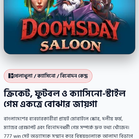
খেলাধুলা / ক্যাসিনো / বিনোদন কেন্দ্র
ক্রিকেট, ফুটবল ও ক্যাসিনো-স্টাইল
গেম একত্রে বোঝার জায়গা
বাংলাদেশের ব্যবহারকারীরা প্রায়ই মোবাইলে স্কোর, দলীয় ফর্ম,
ম্যাচের প্রেক্ষাপট এবং বিনোদনধর্মী গেম সম্পর্কে দ্রুত তথ্য খোঁজেন।
777 win সেই অভ্যাসকে সম্মান করে বিষয়গুলোকে আলাদা বিভাগে